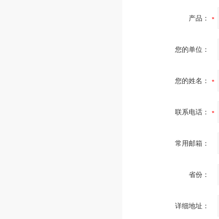
产品：
您的单位：
您的姓名：
联系电话：
常用邮箱：
省份：
详细地址：