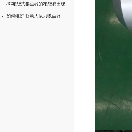
JC布袋式集尘器的布袋易出现的哪些问题
如何维护 移动大吸力吸尘器