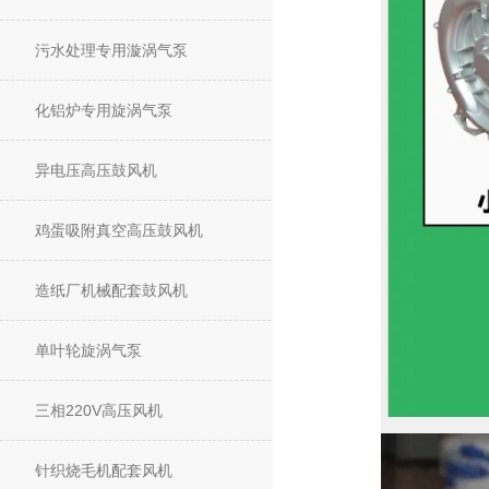
污水处理专用漩涡气泵
化铝炉专用旋涡气泵
异电压高压鼓风机
鸡蛋吸附真空高压鼓风机
造纸厂机械配套鼓风机
单叶轮旋涡气泵
三相220V高压风机
针织烧毛机配套风机