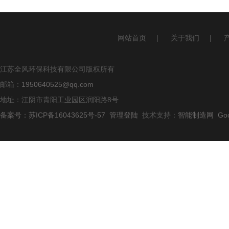
网站首页
|
关于我们
|
江苏全风环保科技有限公司版权所有
邮箱：
1950640525@qq.com
地址：江阴市青阳工业园区润阳路8号
备案号：苏ICP备16043625号-57
管理登陆
技术支持：
智能制造网
Go