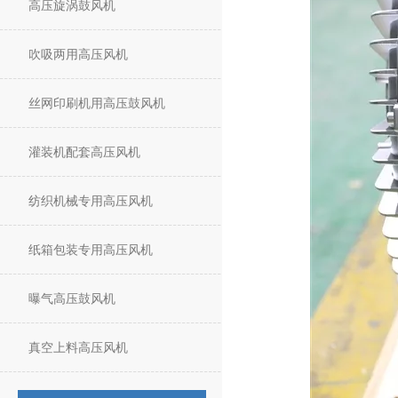
高压旋涡鼓风机
吹吸两用高压风机
丝网印刷机用高压鼓风机
灌装机配套高压风机
纺织机械专用高压风机
纸箱包装专用高压风机
曝气高压鼓风机
真空上料高压风机