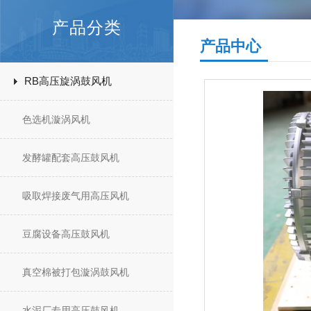
产品分类
产品中心
RB高压旋涡鼓风机
色选机漩涡风机
发酵罐配套高压鼓风机
吸取焊接废气用高压风机
豆腐设备高压鼓风机
真空棉被打包漩涡鼓风机
水泥厂专用高压鼓风机