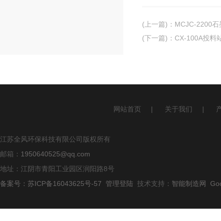
(上一篇)
：
MCJC-220
(下一篇)
：
CX-100A
网站首页
|
关于我们
|
江苏全风环保科技有限公司版权所有
邮箱：
1950640525@qq.com
地址：江阴市青阳工业园区润阳路8号
备案号：苏ICP备16043625号-57
管理登陆
技术支持：
智能制造网
Go