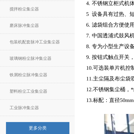
4. 不锈钢立柜式
搅拌粉尘集尘器
5 设备具有过热、
6. 滤袋组合方便
磨床脉冲集尘器
7. 中国透浦式鼓风
包装机配套脉冲工业集尘器
8. 专为小型生产
9. 按钮式触点开
玻璃钢粉尘脉冲集尘器
10.可选装单片机
铁屑粉尘脉冲集尘器
11.主尘隔及布尘袋
12.不锈钢集尘桶
塑料粉尘工业集尘器
13.标配：直径50m
工业脉冲集尘器
更多分类