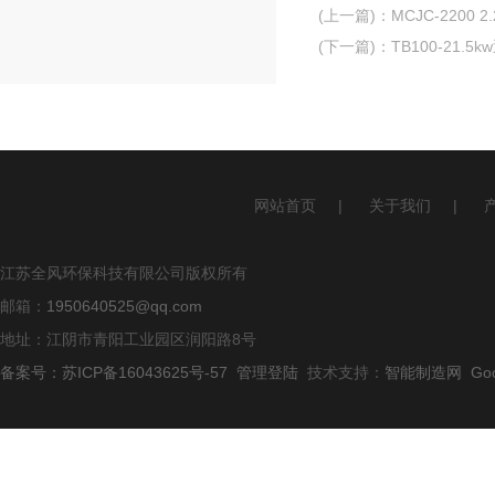
(上一篇)
：
MCJC-220
(下一篇)
：
TB100-21.
网站首页
|
关于我们
|
江苏全风环保科技有限公司版权所有
邮箱：
1950640525@qq.com
地址：江阴市青阳工业园区润阳路8号
备案号：苏ICP备16043625号-57
管理登陆
技术支持：
智能制造网
Go