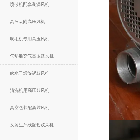
喷砂机配套漩涡风机
高压吸附高压风机
吹毛机专用高压风机
气垫船充气高压鼓风机
吹水干燥旋涡鼓风机
清洗机用高压鼓风机
真空包装配套鼓风机
头盔生产线配套鼓风机