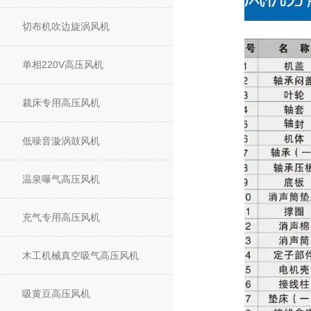
切布机吹边旋涡风机
单相220V高压风机
裁床专用高压风机
低噪音漩涡鼓风机
温泉曝气高压风机
充气专用高压风机
木工机械真空吸气高压风机
吸黄豆高压风机