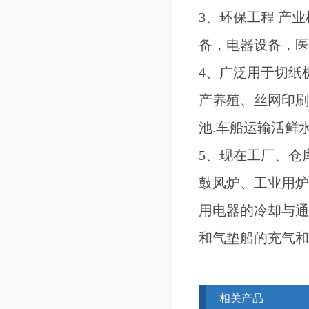
3、环保工程 产
备，电器设备，医
4、广泛用于切纸
产养殖、丝网印刷
池.车船运输活鲜
5、现在工厂、仓
鼓风炉、工业用炉
用电器的冷却与通
和气垫船的充气和
相关产品