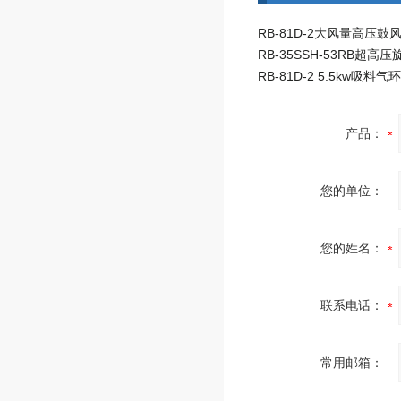
RB-81D-2大风量高压鼓
产品：
您的单位：
您的姓名：
联系电话：
常用邮箱：