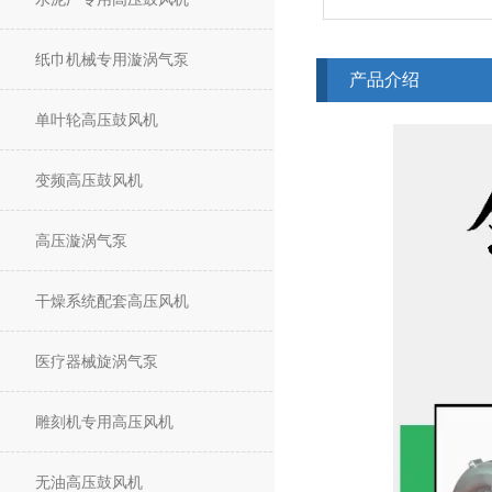
纸巾机械专用漩涡气泵
产品介绍
单叶轮高压鼓风机
变频高压鼓风机
高压漩涡气泵
干燥系统配套高压风机
医疗器械旋涡气泵
雕刻机专用高压风机
无油高压鼓风机