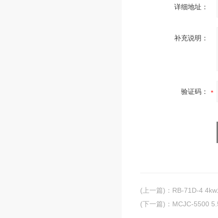
详细地址：
补充说明：
验证码：
(上一篇)
：
RB-71D-4
(下一篇)
：
MCJC-550