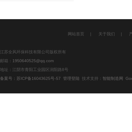
网站首页
|
关于我们
|
江苏全风环保科技有限公司版权所有
邮箱：
1950640525@qq.com
地址：江阴市青阳工业园区润阳路8号
备案号：苏ICP备16043625号-57
管理登陆
技术支持：
智能制造网
Go