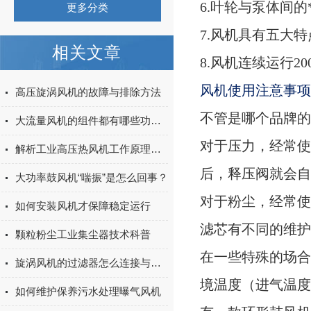
6.叶轮与泵体间
更多分类
7.风机具有五大
相关文章
8.风机连续运行
风机使用注意事项
高压旋涡风机的故障与排除方法
不管是哪个品牌的
大流量风机的组件都有哪些功能特点？
对于压力，经常使
解析工业高压热风机工作原理及注意事项
后，释压阀就会自
大功率鼓风机“喘振”是怎么回事？
对于粉尘，经常使
如何安装风机才保障稳定运行
滤芯有不同的维护
颗粒粉尘工业集尘器技术科普
在一些特殊的场合
旋涡风机的过滤器怎么连接与使用
境温度（进气温度
如何维护保养污水处理曝气风机