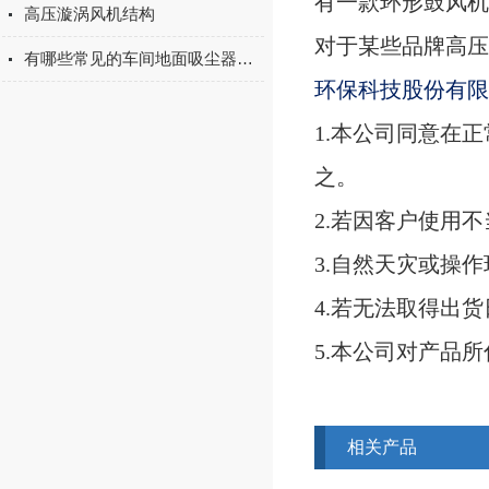
有一款环形鼓风机
高压漩涡风机结构
对于某些品牌高压
有哪些常见的车间地面吸尘器故障现象及解决方法？
环保科技股份有限
1.本公司同意在
之。
2.若因客户使用
3.自然天灾或操
4.若无法取得出
5.本公司对产品
相关产品