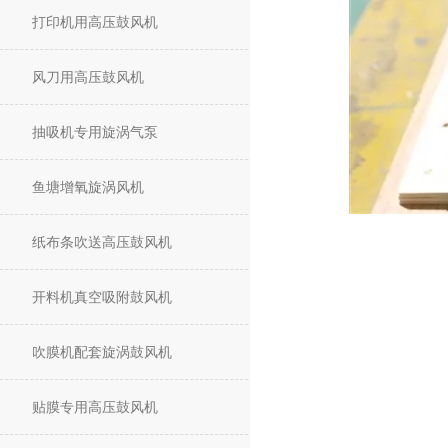
打印机用高压鼓风机
风刀用高压鼓风机
抽吸机专用旋涡气泵
鱼塘增氧旋涡风机
纸布条吹送高压鼓风机
开料机真空吸附鼓风机
吹膜机配套旋涡鼓风机
贴膜专用高压鼓风机