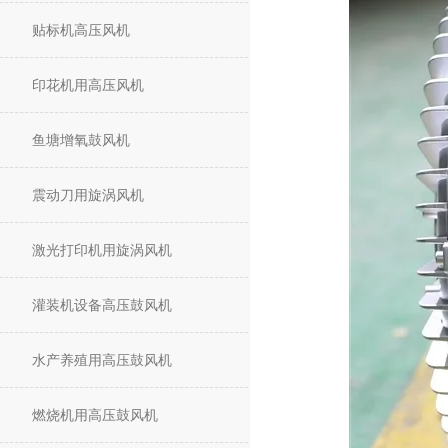
贴标机高压风机
印花机用高压风机
鱼塘增氧鼓风机
震动刀用旋涡风机
激光打印机用旋涡风机
灌装机设备高压鼓风机
水产养殖用高压鼓风机
燃烧机用高压鼓风机