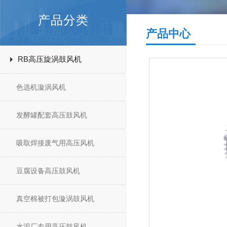
产品分类
产品中心
RB高压旋涡鼓风机
色选机漩涡风机
发酵罐配套高压鼓风机
吸取焊接废气用高压风机
豆腐设备高压鼓风机
真空棉被打包漩涡鼓风机
水泥厂专用高压鼓风机