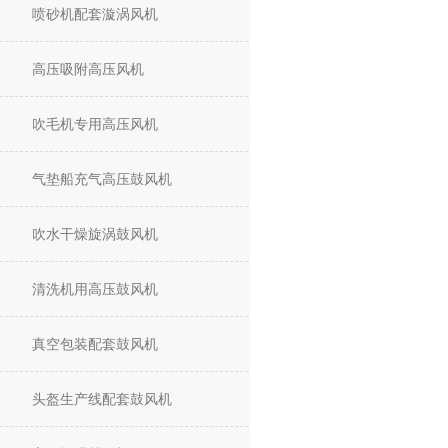
喷砂机配套漩涡风机
高压吸附高压风机
吹毛机专用高压风机
气垫船充气高压鼓风机
吹水干燥旋涡鼓风机
清洗机用高压鼓风机
真空包装配套鼓风机
头盔生产线配套鼓风机