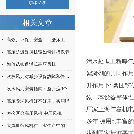
更多分类
相关文章
高效、环保、安全——磨床工业集尘器的多重优势解读
高压防爆鼓风机该如何进行保养
污水处理工程曝气
如何选购透浦式高压风机
絮凝剂的共同作用
吹灰风刀对减少设备故障和停机时间的作用
升作用下“絮团"
吹水风刀安装指南：避开这3个误区
象。本设备整体性
高压漩涡风机好不好用，实用吗
厂家上海与鑫机电
怎么区分高压风机 中压风机
多年,拥用*,丰
大风量鼓风机在工业生产中的重要性
达到国家标准要求