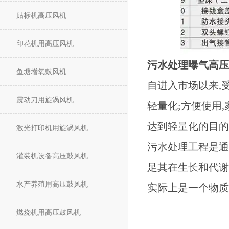
贴标机高压风机
印花机用高压风机
污水处理曝气高压
鱼塘增氧鼓风机
自进入市场以来,受
震动刀用旋涡风机
轻量化;方便使用,
达到轻量化的目的
激光打印机用旋涡风机
污水处理工程是通
灌装机设备高压鼓风机
足其在生长和代谢
水产养殖用高压鼓风机
实际上是一个物质
燃烧机用高压鼓风机