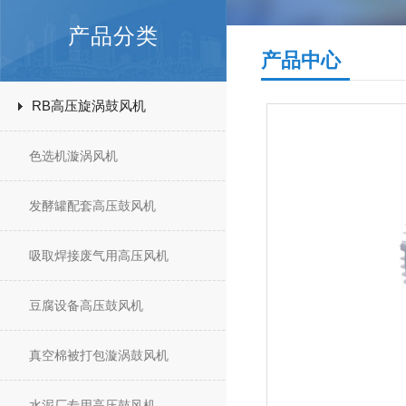
产品分类
产品中心
RB高压旋涡鼓风机
色选机漩涡风机
发酵罐配套高压鼓风机
吸取焊接废气用高压风机
豆腐设备高压鼓风机
真空棉被打包漩涡鼓风机
水泥厂专用高压鼓风机