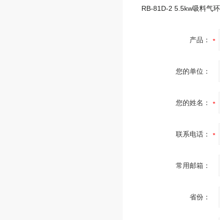
产品：
您的单位：
您的姓名：
联系电话：
常用邮箱：
省份：