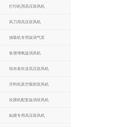
打印机用高压鼓风机
风刀用高压鼓风机
抽吸机专用旋涡气泵
鱼塘增氧旋涡风机
纸布条吹送高压鼓风机
开料机真空吸附鼓风机
吹膜机配套旋涡鼓风机
贴膜专用高压鼓风机