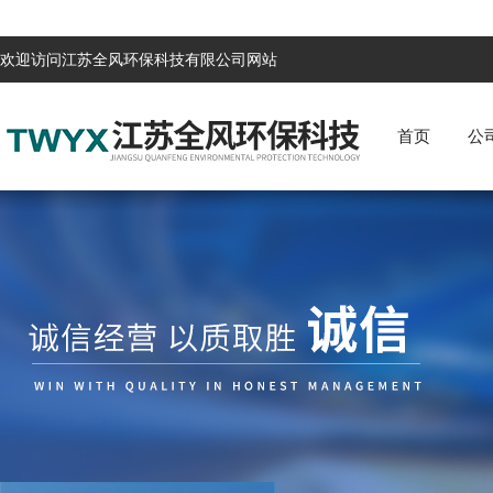
欢迎访问江苏全风环保科技有限公司网站
首页
公