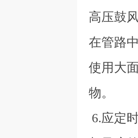
高压鼓
在管路
使用大
物。
6.应定