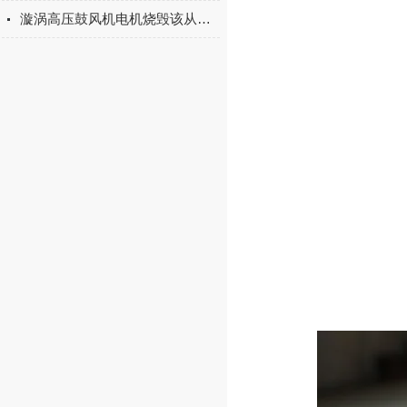
漩涡高压鼓风机电机烧毁该从何处入手？