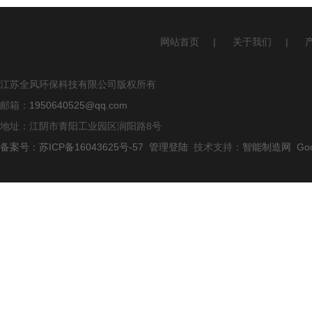
网站首页
|
关于我们
|
江苏全风环保科技有限公司版权所有
邮箱：
1950640525@qq.com
地址：江阴市青阳工业园区润阳路8号
备案号：苏ICP备16043625号-57
管理登陆
技术支持：
智能制造网
Go