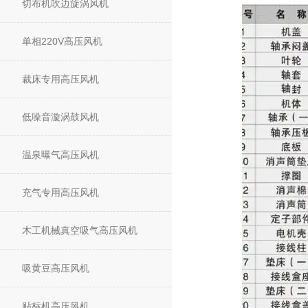
切布机吹边旋涡风机
单相220V高压风机
裁床专用高压风机
低噪音漩涡鼓风机
温泉曝气高压风机
充气专用高压风机
木工机械真空吸气高压风机
吸黄豆高压风机
贴标机高压风机