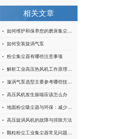
相关文章
如何维护和保养您的磨床集尘设备
如何安装旋涡气泵
粉尘集尘器有哪些注意事项
解析工业高压热风机工作原理及注意事项
漩涡气泵选型主要参考哪些技术参数
高压风机发生振喘应该怎么办
地面粉尘吸尘器与环保：减少空气污染的关键
高压旋涡风机的故障与排除方法
颗粒粉尘工业集尘器常见问题：吸力下降、滤袋堵塞处理