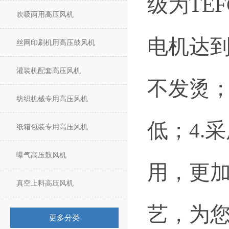
级为TE
吹吸两用高压风机
电机达到
丝网印刷机用高压鼓风机
灌装机配套高压风机
不发烫
纺织机械专用高压风机
低；4.
纸箱包装专用高压风机
曝气高压鼓风机
用，更加
真空上料高压风机
艺，为您
更多分类