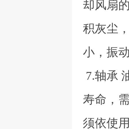
却风扇
积灰尘
小，振
7.轴承
寿命，需
须依使