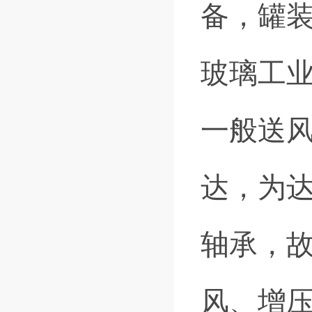
备，罐
玻璃工
一般送
达，为
轴承，
风、增