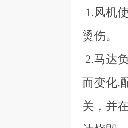
1.风机
烫伤。
2.马达
而变化.
关，并