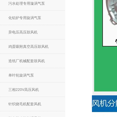
污水处理专用漩涡气泵
化铝炉专用旋涡气泵
异电压高压鼓风机
鸡蛋吸附真空高压鼓风机
造纸厂机械配套鼓风机
单叶轮旋涡气泵
三相220V高压风机
针织烧毛机配套风机