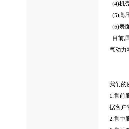
(4)
(5)
(6)
目前,
气动力
我们的
1.售
据客户
2.售