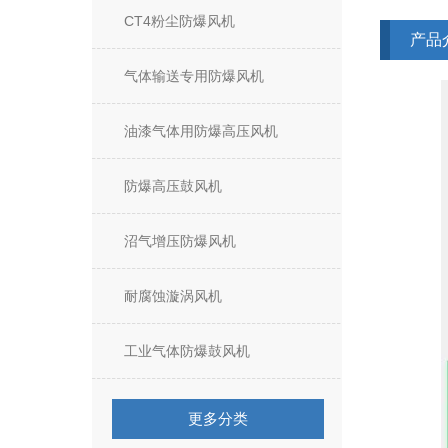
CT4粉尘防爆风机
产品
气体输送专用防爆风机
油漆气体用防爆高压风机
防爆高压鼓风机
沼气增压防爆风机
耐腐蚀漩涡风机
工业气体防爆鼓风机
更多分类