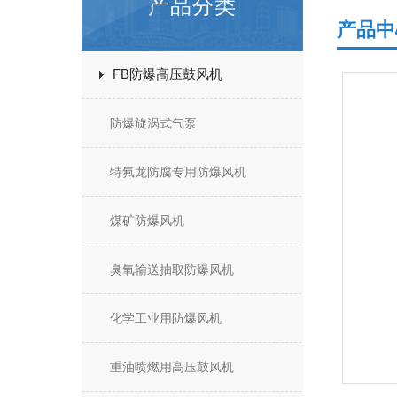
产品分类
产品中
FB防爆高压鼓风机
防爆旋涡式气泵
特氟龙防腐专用防爆风机
煤矿防爆风机
臭氧输送抽取防爆风机
化学工业用防爆风机
重油喷燃用高压鼓风机