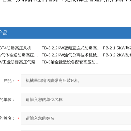
产品
KWBT4防爆高压风机
FB-3 2.2KW变频直连式防爆高压风机
FB-3 2.2kw气体输送防爆高压风机
FB-3 2.2KW油气分离技术机械设备漩涡防爆高压风机
FB-3 2.2K
.2KW工业防爆高压气泵
FB-3治金锻造设备配套高压防爆风机
产品：
的单位：
的姓名：