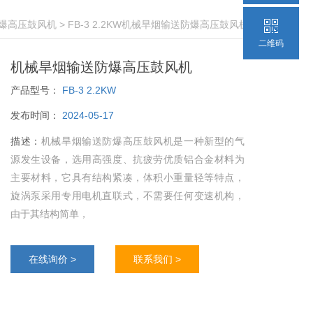
爆高压鼓风机
> FB-3 2.2KW机械旱烟输送防爆高压鼓风机
二维码
机械旱烟输送防爆高压鼓风机
产品型号：
FB-3 2.2KW
发布时间：
2024-05-17
描述：
机械旱烟输送防爆高压鼓风机是一种新型的气
源发生设备，选用高强度、抗疲劳优质铝合金材料为
主要材料，它具有结构紧凑，体积小重量轻等特点，
旋涡泵采用专用电机直联式，不需要任何变速机构，
由于其结构简单，
在线询价 >
联系我们 >