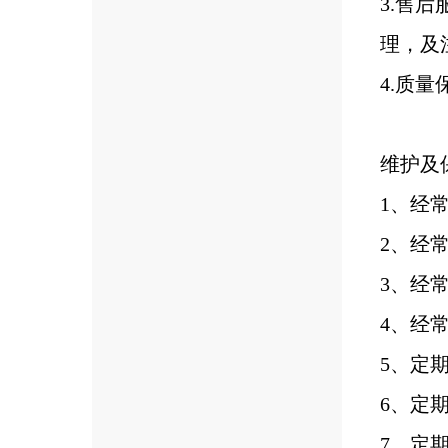
3.售
理，及
4.质
维护及
1、经
2、经
3、经
4、经
5、定
6、定
7、定