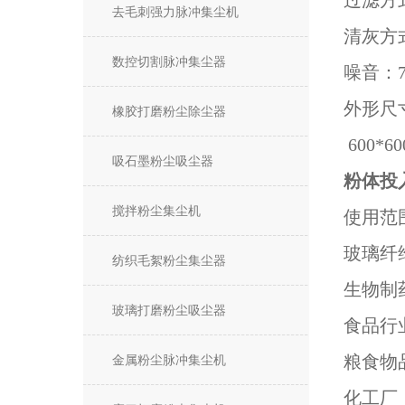
过滤方
去毛刺强力脉冲集尘机
清灰方
数控切割脉冲集尘器
噪音：7
外形尺寸：5
橡胶打磨粉尘除尘器
600*60
吸石墨粉尘吸尘器
粉体投
搅拌粉尘集尘机
使用范
玻璃纤
纺织毛絮粉尘集尘器
生物制
玻璃打磨粉尘吸尘器
食品行
粮食物
金属粉尘脉冲集尘机
化工厂