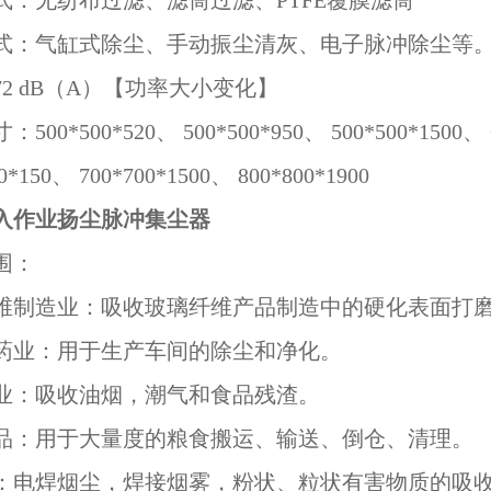
式：无纺布过滤、滤筒过滤、PTFE覆膜滤筒
式：气缸式除尘、手动振尘清灰、电子脉冲除尘等
2 dB（A）【功率大小变化】
00*500*520、 500*500*950、 500*500*1500、 
0*150、 700*700*1500、 800*800*1900
入作业扬尘脉冲集尘器
围：
维制造业：吸收玻璃纤维产品制造中的硬化表面打
药业：用于生产车间的除尘和净化。
业：吸收油烟，潮气和食品残渣。
品：用于大量度的粮食搬运、输送、倒仓、清理。
：电焊烟尘，焊接烟雾，粉状、粒状有害物质的吸