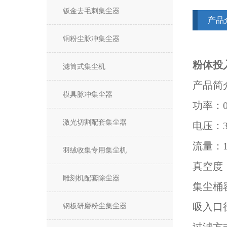
钣金去毛刺集尘器
产品
铜粉尘脉冲集尘器
粉体投
滤筒式集尘机
产品简
模具脉冲集尘器
功率：0.
激光切割配套集尘器
电压：38
流量：18
羽绒收集专用集尘机
真空度：1
雕刻机配套除尘器
集尘桶容
吸入口径
钢板研磨粉尘集尘器