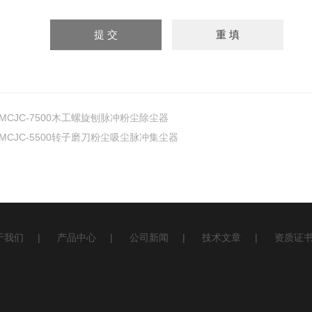
MCJC-7500木工螺旋刨脉冲粉尘除尘器
MCJC-5500转子磨刀粉尘吸尘脉冲集尘器
于我们
|
产品中心
|
公司新闻
|
技术文章
|
资质证