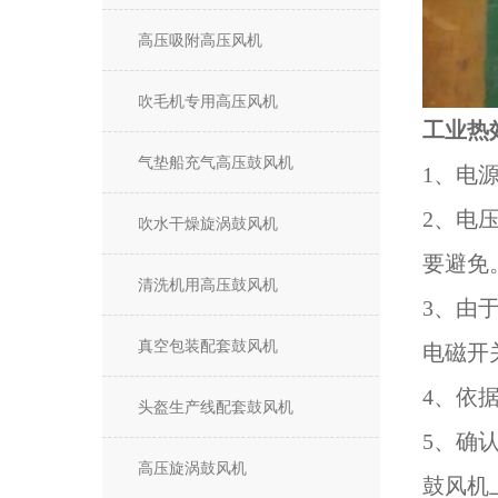
高压吸附高压风机
吹毛机专用高压风机
工业热
气垫船充气高压鼓风机
1、电
2、电
吹水干燥旋涡鼓风机
要避免
清洗机用高压鼓风机
3、由
真空包装配套鼓风机
电磁开
4、依
头盔生产线配套鼓风机
5、确
高压旋涡鼓风机
鼓风机