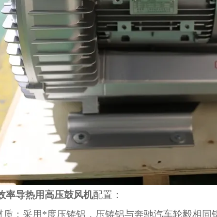
效率导热用高压鼓风机
配置：
壳材质：采用*度压铸铝，压铸铝与奔驰汽车轮毅相