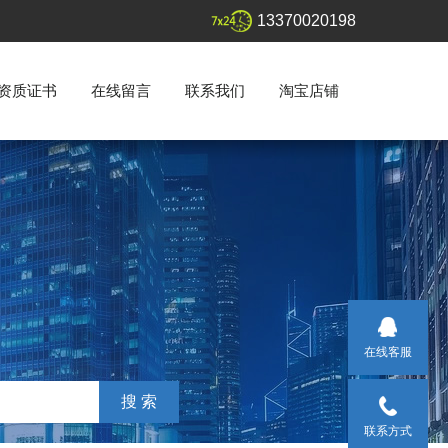
13370020198
资质证书
在线留言
联系我们
淘宝店铺
在线客服
联系方式