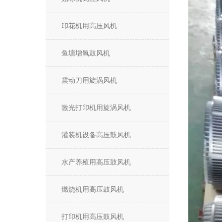
印花机用高压风机
鱼塘增氧鼓风机
震动刀用旋涡风机
激光打印机用旋涡风机
灌装机设备高压鼓风机
水产养殖用高压鼓风机
燃烧机用高压鼓风机
打印机用高压鼓风机