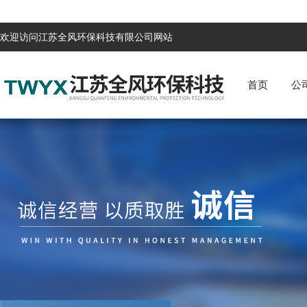
欢迎访问江苏全风环保科技有限公司网站
首页
公