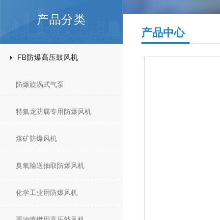
产品分类
产品中心
FB防爆高压鼓风机
防爆旋涡式气泵
特氟龙防腐专用防爆风机
煤矿防爆风机
臭氧输送抽取防爆风机
化学工业用防爆风机
重油喷燃用高压鼓风机