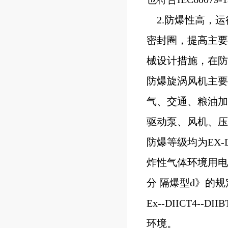
2.防爆性高，运
密封圈，提高主要
械设计措施，在防
防爆旋涡风机主要
气、交通、粮油加
驱动泵、风机、压
防爆等级均为EX-D
炸性气体环境用电气
分 隔爆型d》的规定
Ex--DIICT
环境。