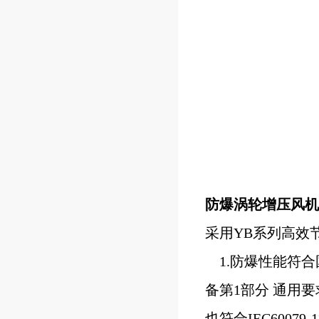
防爆涡轮增压风机
采用YB系列高效
1.防爆性能符合国
备第1部分 通用要
也符合IEC6007