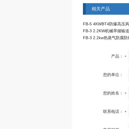
相关产品
FB-5 4KWBT4防爆高压
产品：
您的单位：
您的姓名：
联系电话：