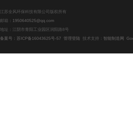
江苏全风环保科技有限公司版权所有
邮箱：
1950640525@qq.com
地址：江阴市青阳工业园区润阳路8号
备案号：苏ICP备16043625号-57
管理登陆
技术支持：
智能制造网
Go