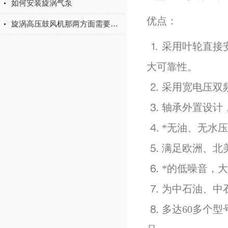
如何安装旋涡气泵
优点：
旋涡高压鼓风机那两方面需要保护
⒈ 采用叶轮直接
大可靠性。
⒉ 采用宽电压双频（
⒊ 轴承外置设计
⒋ *无油、无水
⒌ 满足欧洲、北
⒍ *的低噪音，
⒎ 为中石油、中
⒏ 多达60多个