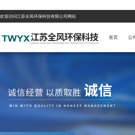
欢迎访问江苏全风环保科技有限公司网站
首页
公