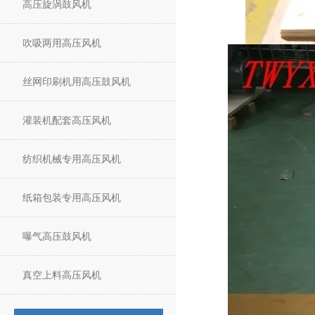
高压旋涡鼓风机
吹吸两用高压风机
丝网印刷机用高压鼓风机
灌装机配套高压风机
纺织机械专用高压风机
纸箱包装专用高压风机
曝气高压鼓风机
真空上料高压风机