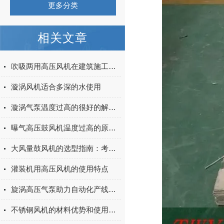
更多分类
相关文章
吹吸两用高压风机在建筑施工中的应用分析
漩涡风机适合多深的水使用
漩涡气泵温度过高的很好的解决方法
曝气高压鼓风机温度过高的原因分析
大风量鼓风机的选型指南：考虑哪些因素？
灌装机用高压风机的使用特点
旋涡高压气泵助力自动化产线提升生产效率
不锈钢风机的材料优势和使用介绍