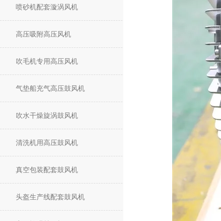
喷砂机配套漩涡风机
高压吸附高压风机
吹毛机专用高压风机
气垫船充气高压鼓风机
吹水干燥旋涡鼓风机
清洗机用高压鼓风机
真空包装配套鼓风机
头盔生产线配套鼓风机