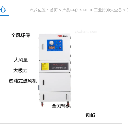
心
您的位置：
首页
>
产品中心
>
MCJC工业脉冲集尘器
>