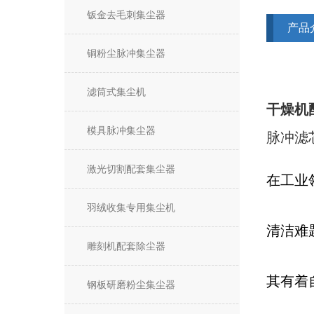
钣金去毛刺集尘器
产品
铜粉尘脉冲集尘器
滤筒式集尘机
干燥机
模具脉冲集尘器
脉冲滤
激光切割配套集尘器
在工业
羽绒收集专用集尘机
清洁难
雕刻机配套除尘器
其有着
钢板研磨粉尘集尘器