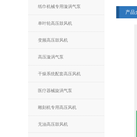
纸巾机械专用漩涡气泵
产品
单叶轮高压鼓风机
变频高压鼓风机
高压漩涡气泵
干燥系统配套高压风机
医疗器械旋涡气泵
雕刻机专用高压风机
无油高压鼓风机