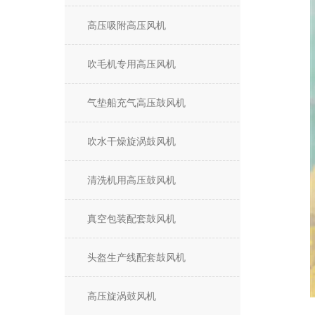
高压吸附高压风机
吹毛机专用高压风机
气垫船充气高压鼓风机
吹水干燥旋涡鼓风机
清洗机用高压鼓风机
真空包装配套鼓风机
头盔生产线配套鼓风机
高压旋涡鼓风机