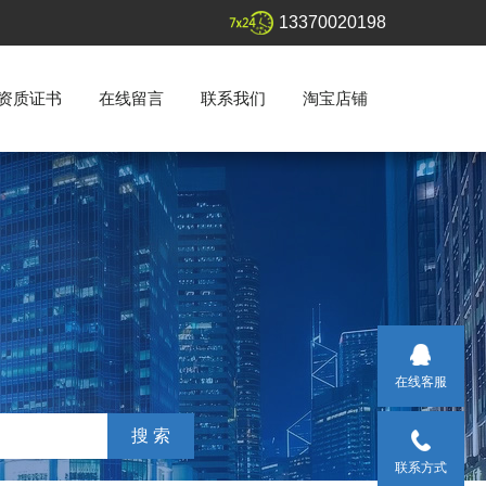
13370020198
资质证书
在线留言
联系我们
淘宝店铺
在线客服
联系方式