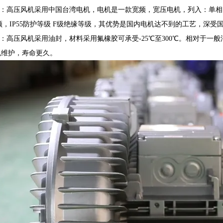
：高压风机采用中国台湾电机，电机是一款宽频，宽压电机，列入：单相110V/23
Z调频，IP55防护等级 F级绝缘等级，其优势是国内电机达不到的工艺，深
封：高压风机采用油封，材料采用氟橡胶可承受-25℃至300℃。相对于一般
免维护，寿命更久。