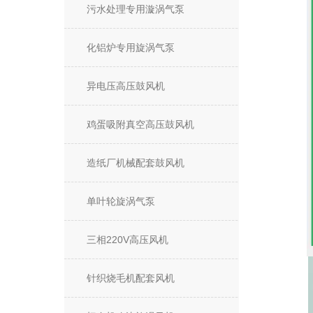
污水处理专用漩涡气泵
化铝炉专用旋涡气泵
异电压高压鼓风机
鸡蛋吸附真空高压鼓风机
造纸厂机械配套鼓风机
单叶轮旋涡气泵
三相220V高压风机
针织烧毛机配套风机