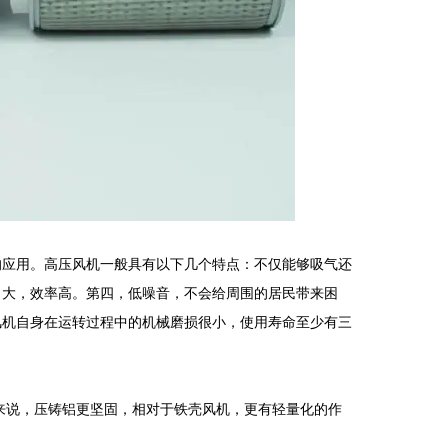
的应用。高压风机一般具有以下几个特点：不仅能够吸气还
力大，效率高。第四，低噪音，不会给周围的居民带来困
风机自身在运转过程中的机械磨损很小，使用寿命至少有三
金来说，压铸铝更坚固，相对于铁壳风机，更有轻量化的作