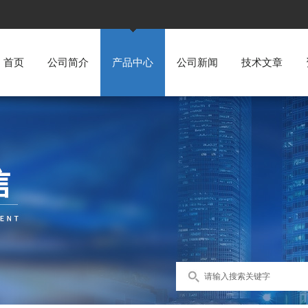
首页
公司简介
产品中心
公司新闻
技术文章