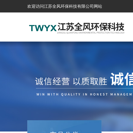
欢迎访问江苏全风环保科技有限公司网站