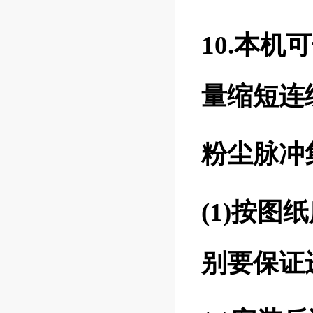
10.本
量缩短连
粉尘脉冲
(1)按
别要保证