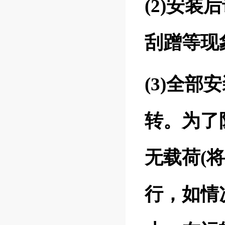
(2)安
刮蹭等现
(3)全
转。为了
无载荷(
行，如情