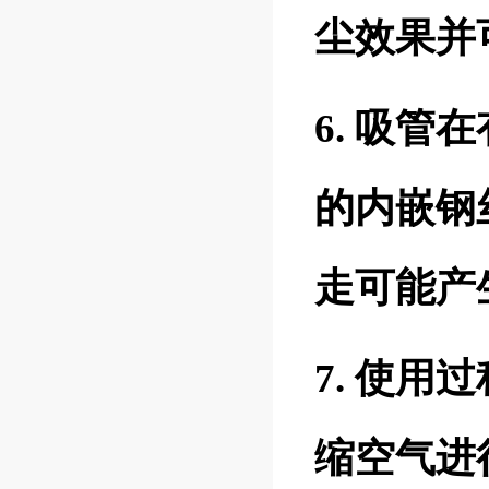
尘效果并
6. 吸
的内嵌钢
走可能产
7. 使
缩空气进