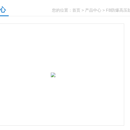
心
您的位置：
首页
>
产品中心
>
FB防爆高压