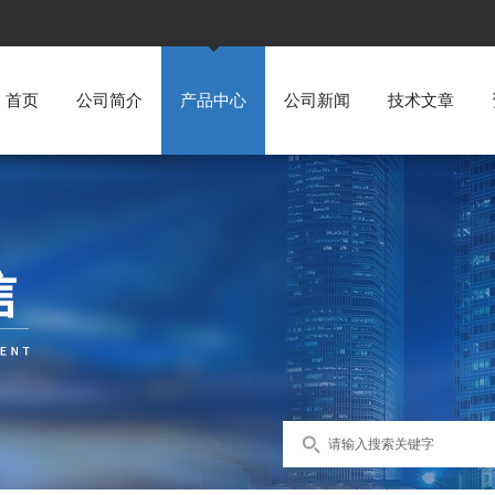
首页
公司简介
产品中心
公司新闻
技术文章