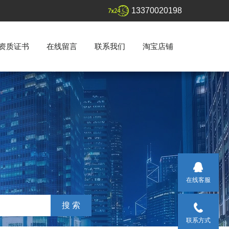
13370020198
资质证书
在线留言
联系我们
淘宝店铺
在线客服
联系方式