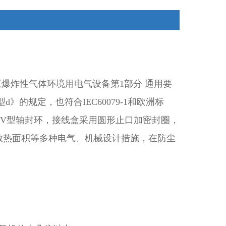
00《爆炸性气体环境用电气设备第1部分 通用要
型d》的规定，也符合IEC60079-1和欧洲标
采用V型轴封环，接线盒采用圆形止口加密封圈，
散热面积等多种电气、机械设计措施，在防尘