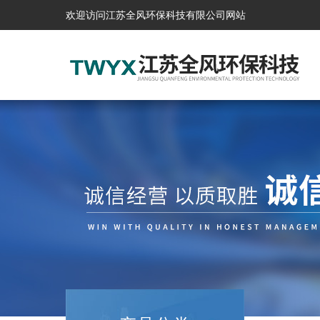
欢迎访问江苏全风环保科技有限公司网站