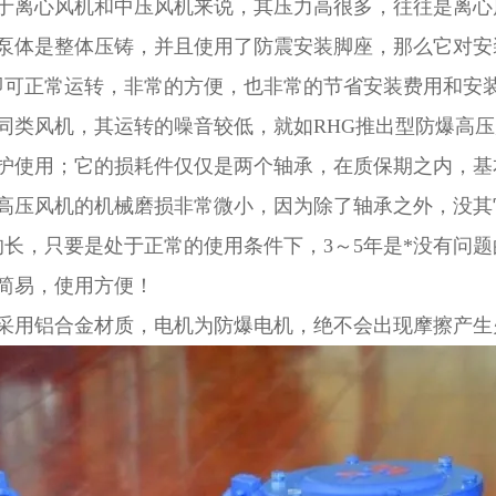
对于离心风机和中压风机来说，其压力高很多，往往是离
果泵体是整体压铸，并且使用了防震安装脚座，那么它对
即可正常运转，非常的方便，也非常的节省安装费用和
对同类风机，其运转的噪音较低，就如RHG推出型防爆高
维护使用；它的损耗件仅仅是两个轴承，在质保期之内，
爆高压风机的机械磨损非常微小，因为除了轴承之外，没
的长，只要是处于正常的使用条件下，3～5年是*没有问
装简易，使用方便！
体采用铝合金材质，电机为防爆电机，绝不会出现摩擦产