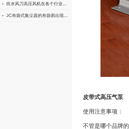
吹水风刀高压风机在各个行业的具体应用
JC布袋式集尘器的布袋易出现的哪些问题
皮带式高压气泵
使用注意事项：
不管是哪个品牌的