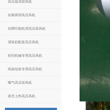
高压旋涡鼓风机
吹吸两用高压风机
丝网印刷机用高压鼓风机
灌装机配套高压风机
纺织机械专用高压风机
纸箱包装专用高压风机
曝气高压鼓风机
真空上料高压风机