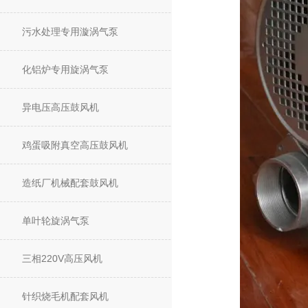
污水处理专用漩涡气泵
化铝炉专用旋涡气泵
异电压高压鼓风机
鸡蛋吸附真空高压鼓风机
造纸厂机械配套鼓风机
单叶轮旋涡气泵
三相220V高压风机
针织烧毛机配套风机