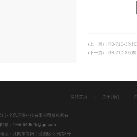
(上一篇)
：
RB-71D-3
(下一篇)
：
RB-71D-3
网站首页
|
关于我们
|
江苏全风环保科技有限公司版权所有
邮箱：
1950640525@qq.com
地址：江阴市青阳工业园区润阳路8号