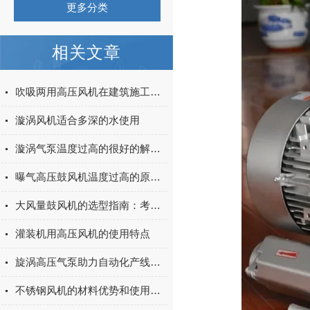
更多分类
相关文章
吹吸两用高压风机在建筑施工中的应用分析
漩涡风机适合多深的水使用
漩涡气泵温度过高的很好的解决方法
曝气高压鼓风机温度过高的原因分析
大风量鼓风机的选型指南：考虑哪些因素？
灌装机用高压风机的使用特点
旋涡高压气泵助力自动化产线提升生产效率
不锈钢风机的材料优势和使用介绍