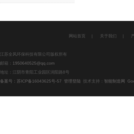
网站首页
|
关于我们
|
江苏全风环保科技有限公司版权所有
邮箱：
1950640525@qq.com
地址：江阴市青阳工业园区润阳路8号
备案号：苏ICP备16043625号-57
管理登陆
技术支持：
智能制造网
Go