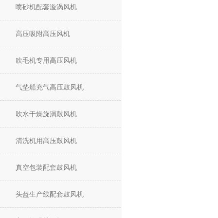
喷砂机配套漩涡风机
高压吸附高压风机
吹毛机专用高压风机
气垫船充气高压鼓风机
吹水干燥旋涡鼓风机
清洗机用高压鼓风机
真空包装配套鼓风机
头盔生产线配套鼓风机