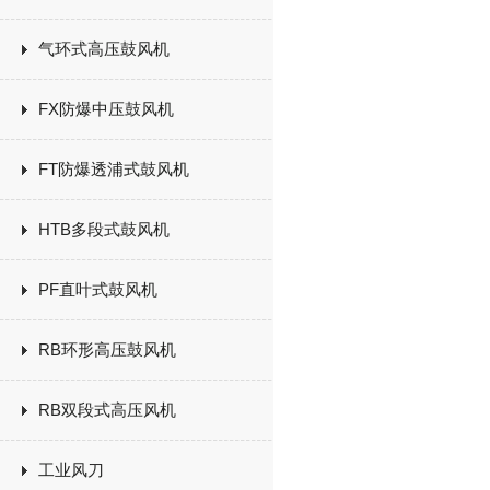
气环式高压鼓风机
FX防爆中压鼓风机
FT防爆透浦式鼓风机
HTB多段式鼓风机
PF直叶式鼓风机
RB环形高压鼓风机
RB双段式高压风机
工业风刀