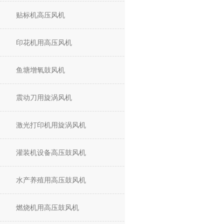
贴标机高压风机
印花机用高压风机
鱼塘增氧鼓风机
震动刀用旋涡风机
激光打印机用旋涡风机
灌装机设备高压鼓风机
水产养殖用高压鼓风机
燃烧机用高压鼓风机