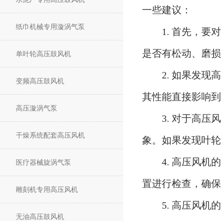
一些建议：
纸巾机械专用漩涡气泵
1. 首先，要对
是否有松动、磨损
单叶轮高压鼓风机
2. 如果发现高
变频高压鼓风机
其性能直接影响到
高压漩涡气泵
3. 对于高压风
干燥系统配套高压风机
象。如果发现叶轮
4. 高压风机的
医疗器械旋涡气泵
置进行检查，确保
雕刻机专用高压风机
5. 高压风机的
无油高压鼓风机