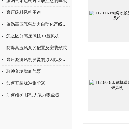
漩涡气泵运转时应该注意的事项
高压吸料风机用途
旋涡高压气泵助力自动化产线提升生产效率
怎么区分高压风机 中压风机
防爆高压风泵的配置及安装形式
高压漩涡风机发烫的原因以及怎么解决
聊聊鱼塘增氧气泵
如何安装脉冲集尘器
如何维护 移动大吸力吸尘器