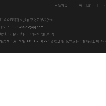
网站首页
|
关于我们
|
江苏全风环保科技有限公司版权所有
邮箱：
1950640525@qq.com
地址：江阴市青阳工业园区润阳路8号
备案号：苏ICP备16043625号-57
管理登陆
技术支持：
智能制造网
Go