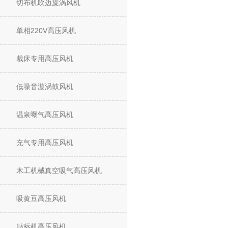
切布机吹边旋涡风机
单相220V高压风机
裁床专用高压风机
低噪音漩涡鼓风机
温泉曝气高压风机
充气专用高压风机
木工机械真空吸气高压风机
吸黄豆高压风机
贴标机高压风机