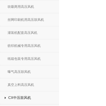
吹吸两用高压风机
丝网印刷机用高压鼓风机
灌装机配套高压风机
纺织机械专用高压风机
纸箱包装专用高压风机
曝气高压鼓风机
真空上料高压风机
CX中压鼓风机