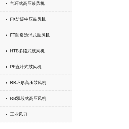
气环式高压鼓风机
FX防爆中压鼓风机
FT防爆透浦式鼓风机
HTB多段式鼓风机
PF直叶式鼓风机
RB环形高压鼓风机
RB双段式高压风机
工业风刀