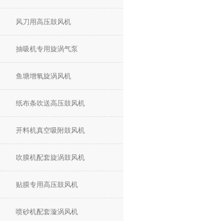
风刀用高压鼓风机
抽吸机专用旋涡气泵
鱼塘增氧旋涡风机
纸布条吹送高压鼓风机
开料机真空吸附鼓风机
吹膜机配套旋涡鼓风机
贴膜专用高压鼓风机
喷砂机配套漩涡风机