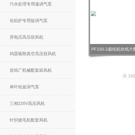
污水处理专用漩涡气泵
化铝炉专用旋涡气泵
异电压高压鼓风机
PF150-2裁纸机吹纸
鸡蛋吸附真空高压鼓风机
造纸厂机械配套鼓风机
共 19
单叶轮旋涡气泵
三相220V高压风机
针织烧毛机配套风机