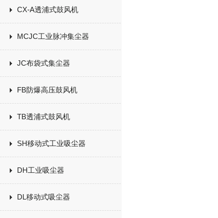
CX-A透浦式鼓风机
MCJC工业脉冲集尘器
JC布袋式集尘器
FB防爆高压鼓风机
TB透浦式鼓风机
SH移动式工业吸尘器
DH工业吸尘器
DL移动式吸尘器