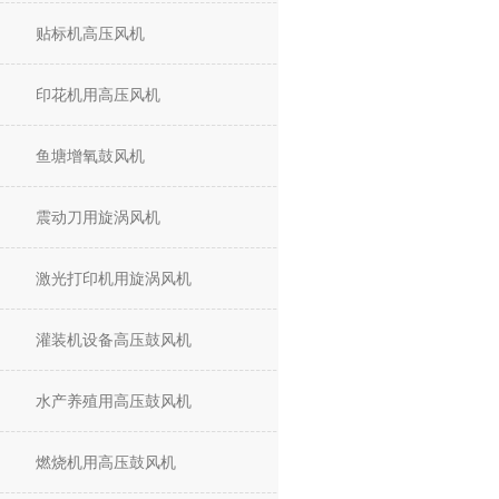
贴标机高压风机
印花机用高压风机
鱼塘增氧鼓风机
震动刀用旋涡风机
激光打印机用旋涡风机
灌装机设备高压鼓风机
水产养殖用高压鼓风机
燃烧机用高压鼓风机