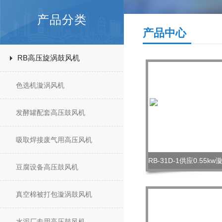
产品分类
产品中心
RB高压旋涡鼓风机
色选机漩涡风机
发酵罐配套高压鼓风机
吸取焊接废气用高压风机
豆腐设备高压鼓风机
真空棉被打包漩涡鼓风机
水泥厂专用高压鼓风机