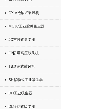
CX-A透浦式鼓风机
MCJC工业脉冲集尘器
JC布袋式集尘器
FB防爆高压鼓风机
TB透浦式鼓风机
SH移动式工业吸尘器
DH工业吸尘器
DL移动式吸尘器