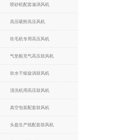
喷砂机配套漩涡风机
高压吸附高压风机
吹毛机专用高压风机
气垫船充气高压鼓风机
吹水干燥旋涡鼓风机
清洗机用高压鼓风机
真空包装配套鼓风机
头盔生产线配套鼓风机