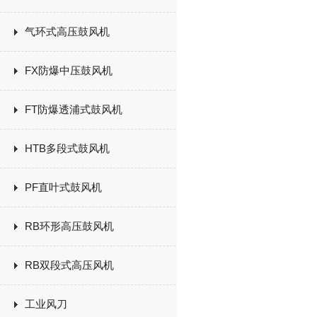
气环式高压鼓风机
FX防爆中压鼓风机
FT防爆透浦式鼓风机
HTB多段式鼓风机
PF直叶式鼓风机
RB环形高压鼓风机
RB双段式高压风机
工业风刀