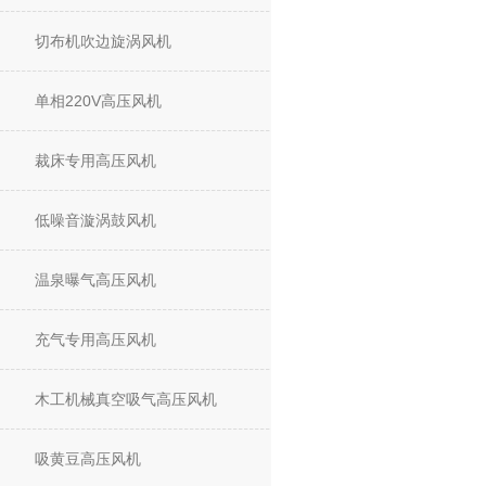
切布机吹边旋涡风机
单相220V高压风机
裁床专用高压风机
低噪音漩涡鼓风机
温泉曝气高压风机
充气专用高压风机
木工机械真空吸气高压风机
吸黄豆高压风机