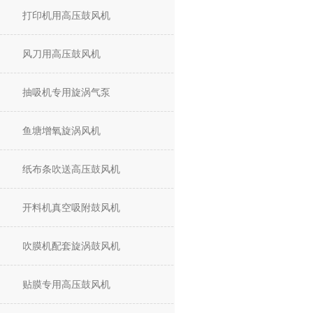
打印机用高压鼓风机
风刀用高压鼓风机
抽吸机专用旋涡气泵
鱼塘增氧旋涡风机
纸布条吹送高压鼓风机
开料机真空吸附鼓风机
吹膜机配套旋涡鼓风机
贴膜专用高压鼓风机