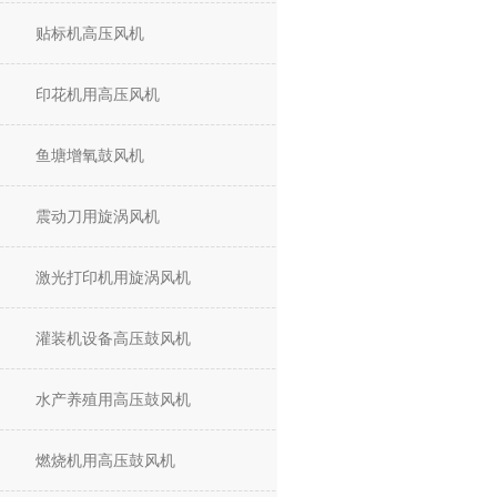
贴标机高压风机
印花机用高压风机
鱼塘增氧鼓风机
震动刀用旋涡风机
激光打印机用旋涡风机
灌装机设备高压鼓风机
水产养殖用高压鼓风机
燃烧机用高压鼓风机