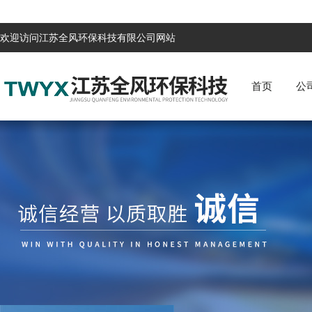
欢迎访问江苏全风环保科技有限公司网站
首页
公