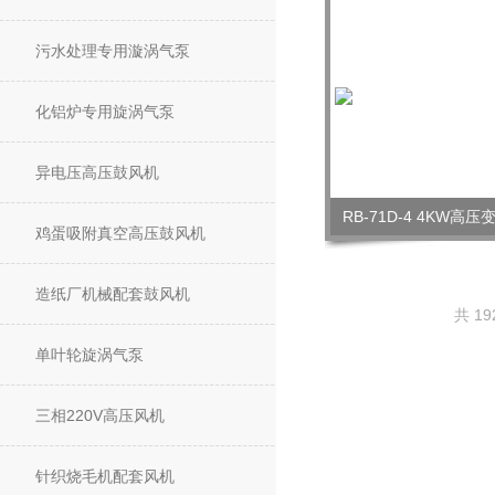
污水处理专用漩涡气泵
化铝炉专用旋涡气泵
异电压高压鼓风机
RB-71D-4 4KW
鸡蛋吸附真空高压鼓风机
造纸厂机械配套鼓风机
共 19
单叶轮旋涡气泵
三相220V高压风机
针织烧毛机配套风机