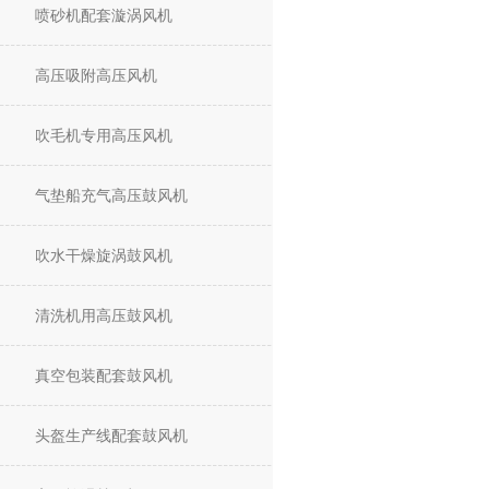
喷砂机配套漩涡风机
高压吸附高压风机
吹毛机专用高压风机
气垫船充气高压鼓风机
吹水干燥旋涡鼓风机
清洗机用高压鼓风机
真空包装配套鼓风机
头盔生产线配套鼓风机