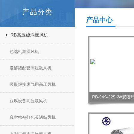
产品分类
产品中心
RB高压旋涡鼓风机
色选机漩涡风机
发酵罐配套高压鼓风机
吸取焊接废气用高压风机
RB-94S-325KW
豆腐设备高压鼓风机
真空棉被打包漩涡鼓风机
水泥厂专用高压鼓风机