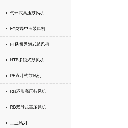
气环式高压鼓风机
FX防爆中压鼓风机
FT防爆透浦式鼓风机
HTB多段式鼓风机
PF直叶式鼓风机
RB环形高压鼓风机
RB双段式高压风机
工业风刀