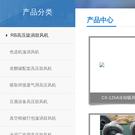
产品分类
产品中心
RB高压旋涡鼓风机
色选机漩涡风机
发酵罐配套高压鼓风机
吸取焊接废气用高压风机
CX-125A冷却
豆腐设备高压鼓风机
真空棉被打包漩涡鼓风机
水泥厂专用高压鼓风机