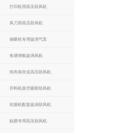
打印机用高压鼓风机
风刀用高压鼓风机
抽吸机专用旋涡气泵
鱼塘增氧旋涡风机
纸布条吹送高压鼓风机
开料机真空吸附鼓风机
吹膜机配套旋涡鼓风机
贴膜专用高压鼓风机