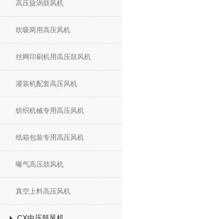
高压旋涡鼓风机
吹吸两用高压风机
丝网印刷机用高压鼓风机
灌装机配套高压风机
纺织机械专用高压风机
纸箱包装专用高压风机
曝气高压鼓风机
真空上料高压风机
CX中压鼓风机