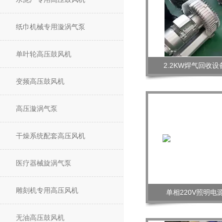
纸巾机械专用漩涡气泵
单叶轮高压鼓风机
2.2KW焊气回收
变频高压鼓风机
高压漩涡气泵
干燥系统配套高压风机
医疗器械旋涡气泵
雕刻机专用高压风机
单相220V照明电
无油高压鼓风机