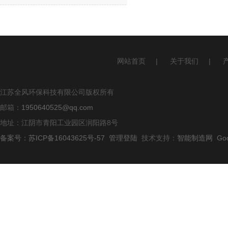
网站首页
|
关于我们
|
江苏全风环保科技有限公司版权所有
邮箱：
1950640525@qq.com
地址：江阴市青阳工业园区润阳路8号
备案号：苏ICP备16043625号-57
管理登陆
技术支持：
智能制造网
Go